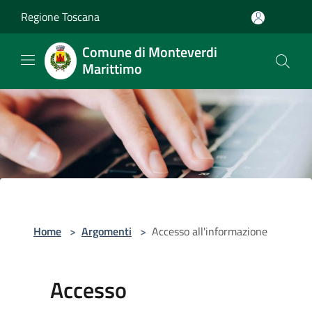
Salta al contenuto principale
Regione Toscana
Comune di Monteverdi
Marittimo
Home
>
Argomenti
>
Accesso all'informazione
Accesso