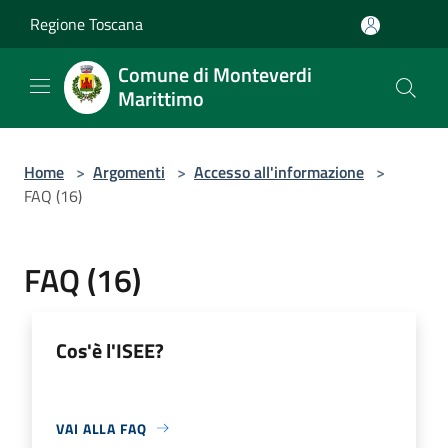
Salta al contenuto principale
Regione Toscana
Comune di Monteverdi
Marittimo
Home
>
Argomenti
>
Accesso all'informazione
>
FAQ (16)
FAQ (16)
Cos'è l'ISEE?
VAI ALLA FAQ