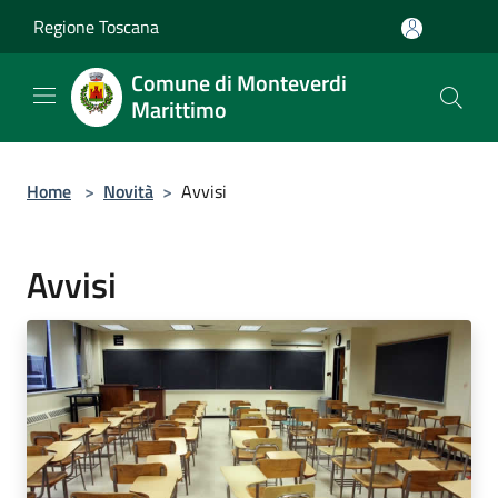
Salta al contenuto principale
Regione Toscana
Comune di Monteverdi
Marittimo
Home
>
Novità
>
Avvisi
Avvisi