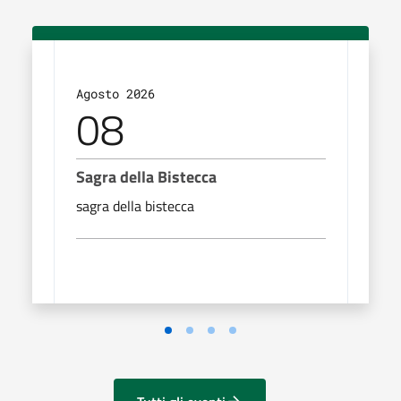
Agosto 2026
Agos
08
0
Sagra della Bistecca
Sagr
sagra della bistecca
sagra
Vai alla slide 1
Vai alla slide 2
Vai alla slide 3
Vai alla slide 4