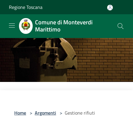
Salta al contenuto principale
Regione Toscana
Comune di Monteverdi
Marittimo
Home
>
Argomenti
>
Gestione rifiuti