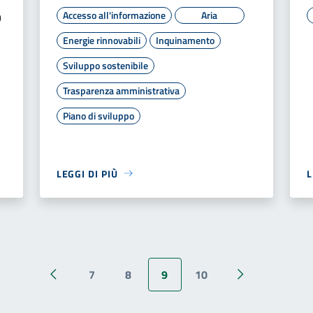
Accesso all'informazione
Aria
9
Energie rinnovabili
Inquinamento
Sviluppo sostenibile
Trasparenza amministrativa
Piano di sviluppo
LEGGI DI PIÙ
L
7
8
9
10
Pagina precedente
Pagina success