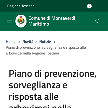
Salta al contenuto principale
Regione Toscana
Comune di Monteverdi
Marittimo
Home
>
Novità
>
Notizie
>
Piano di prevenzione, sorveglianza e risposta alle
arbovirosi nella Regione Toscana
Piano di prevenzione,
sorveglianza e
risposta alle
arbovirosi nella