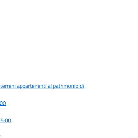
terreni appartenenti al patrimonio di
:00
15:00
C