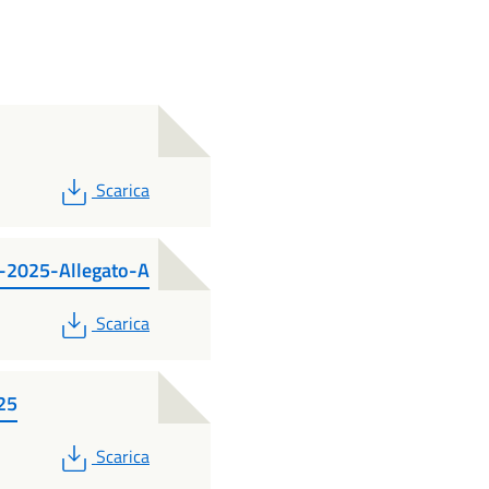
PDF
Scarica
-2025-Allegato-A
PDF
Scarica
25
PDF
Scarica