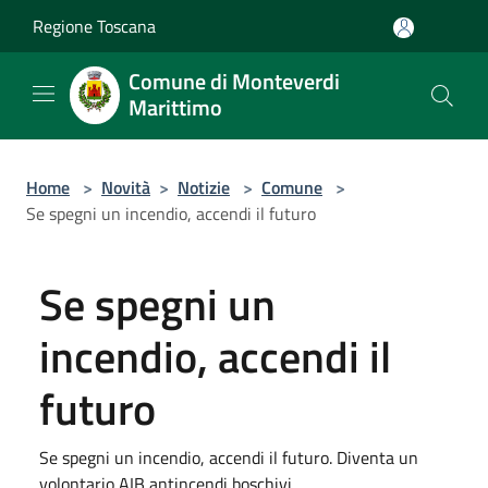
Salta al contenuto principale
Regione Toscana
Comune di Monteverdi
Marittimo
Home
>
Novità
>
Notizie
>
Comune
>
Se spegni un incendio, accendi il futuro
Se spegni un
incendio, accendi il
futuro
Se spegni un incendio, accendi il futuro. Diventa un
volontario AIB antincendi boschivi