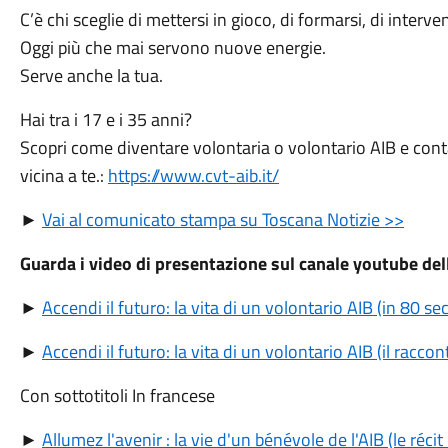
C’è chi sceglie di mettersi in gioco, di formarsi, di inter
Oggi più che mai servono nuove energie.
Serve anche la tua.
Hai tra i 17 e i 35 anni?
Scopri come diventare volontaria o volontario AIB e con
vicina a te.:
https://www.cvt-aib.it/
►
Vai al comunicato stampa su Toscana Notizie >>
Guarda i video di presentazione sul canale youtube de
►
Accendi il futuro: la vita di un volontario AIB (in 80 se
►
Accendi il futuro: la vita di un volontario AIB (il racc
Con sottotitoli In francese
►
Allumez l'avenir : la vie d'un bénévole de l'AIB (le réci