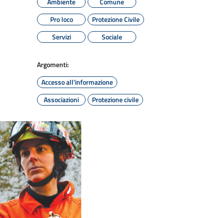
Ambiente
Comune
Pro loco
Protezione Civile
Servizi
Sociale
Argomenti:
Accesso all'informazione
Associazioni
Protezione civile