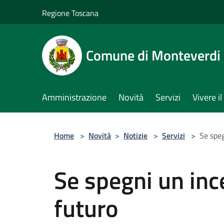
Salta al contenuto principale
Regione Toscana
Comune di Monteverdi
Amministrazione
Novità
Servizi
Vivere 
Home
>
Novità
>
Notizie
>
Servizi
>
Se speg
Se spegni un ince
futuro