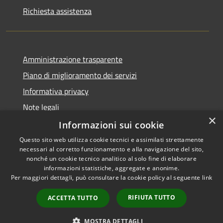
Richiesta assistenza
Amministrazione trasparente
Piano di miglioramento dei servizi
Informativa privacy
Note legali
×
Dichiarazione di accessibilità
Informazioni sui cookie
Questo sito web utilizza cookie tecnici e assimilati strettamente
necessari al corretto funzionamento e alla navigazione del sito,
nonché un cookie tecnico analitico al solo fine di elaborare
informazioni statistiche, aggregate e anonime.
RSS
Copyright © 2026 • Comune di
Per maggiori dettagli, può consultare la cookie policy al seguente
link
Accessibilità
Monteverdi Marittimo •
Privacy
Municipium
Powered by
•
RIFIUTA TUTTO
ACCETTA TUTTO
Cookie
Accesso redazione
Mappa del sito
MOSTRA DETTAGLI