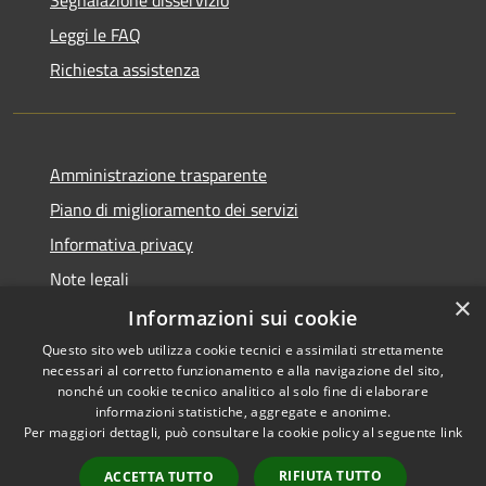
Leggi le FAQ
Richiesta assistenza
Amministrazione trasparente
Piano di miglioramento dei servizi
Informativa privacy
Note legali
×
Dichiarazione di accessibilità
Informazioni sui cookie
Questo sito web utilizza cookie tecnici e assimilati strettamente
necessari al corretto funzionamento e alla navigazione del sito,
nonché un cookie tecnico analitico al solo fine di elaborare
informazioni statistiche, aggregate e anonime.
RSS
Copyright © 2026 • Comune di
Per maggiori dettagli, può consultare la cookie policy al seguente
link
Accessibilità
Monteverdi Marittimo •
Privacy
Municipium
Powered by
•
RIFIUTA TUTTO
ACCETTA TUTTO