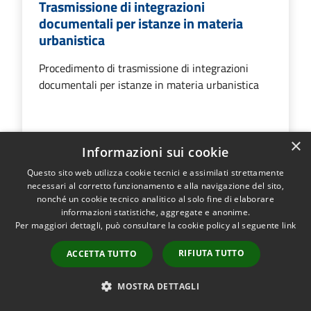
Trasmissione di integrazioni
documentali per istanze in materia
urbanistica
Procedimento di trasmissione di integrazioni
documentali per istanze in materia urbanistica
×
VAI ALLA PAGINA
Informazioni sui cookie
Questo sito web utilizza cookie tecnici e assimilati strettamente
necessari al corretto funzionamento e alla navigazione del sito,
nonché un cookie tecnico analitico al solo fine di elaborare
informazioni statistiche, aggregate e anonime.
Trasmissione di integrazioni
Per maggiori dettagli, può consultare la cookie policy al seguente
link
documentali per istanze paesaggistiche
RIFIUTA TUTTO
ACCETTA TUTTO
Procedimento di trasmissione di integrazioni
documentali per istanze paesaggistiche
MOSTRA DETTAGLI