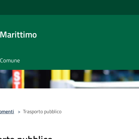
 Marittimo
il Comune
omenti
>
Trasporto pubblico