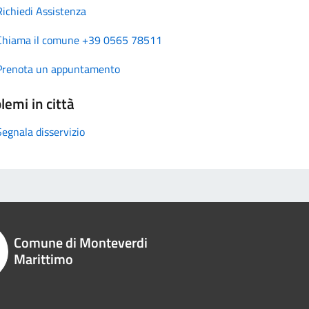
Richiedi Assistenza
Chiama il comune +39 0565 78511
Prenota un appuntamento
lemi in città
Segnala disservizio
Comune di Monteverdi
Marittimo