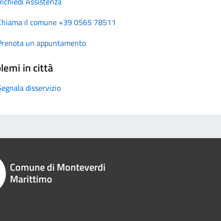
Richiedi Assistenza
Chiama il comune +39 0565 78511
Prenota un appuntamento
lemi in città
Segnala disservizio
Comune di Monteverdi
Marittimo