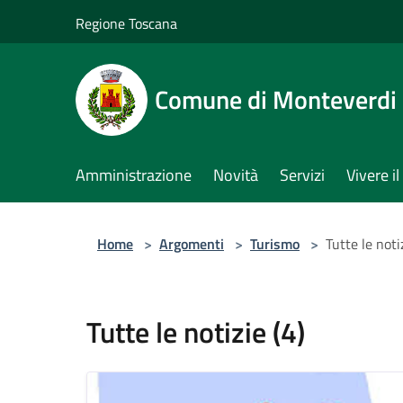
Salta al contenuto principale
Regione Toscana
Comune di Monteverdi
Amministrazione
Novità
Servizi
Vivere 
Home
>
Argomenti
>
Turismo
>
Tutte le noti
Tutte le notizie (4)