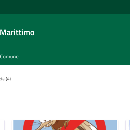
 Marittimo
il Comune
zie (4)