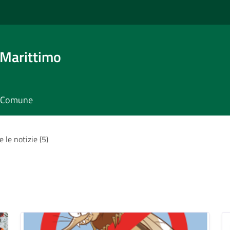
 Marittimo
il Comune
e le notizie (5)