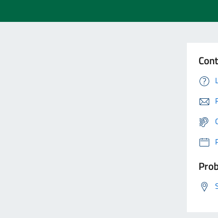
Cont
Prob