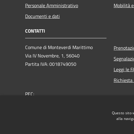
Personale Amministrativo
Mobilità e
Documenti e dati
CONTATTI
Comune di Monteverdi Marittimo
Prenotaz
Via IV Novembre, 1, 56040
Segnalazi
Partita IVA: 0018749050
Leggi le 
Richiesta
PEC:
comune.monteverdi.m@postacert.toscana.it
Centralino Unico: +39 0565 78511
Questo sito 
alla navig