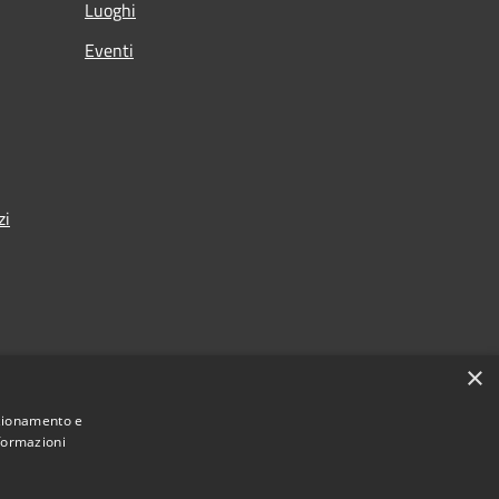
Luoghi
Eventi
zi
×
nzionamento e
nformazioni