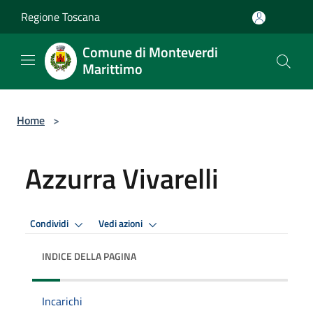
Salta al contenuto principale
Regione Toscana
Comune di Monteverdi
Marittimo
Home
>
Azzurra Vivarelli
Condividi
Vedi azioni
INDICE DELLA PAGINA
Incarichi