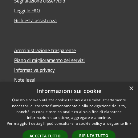
Segnalazione disservizio
Leggi le FAQ
Richiesta assistenza
Amministrazione trasparente
Piano di miglioramento dei servizi
Informativa privacy
Note legali
×
Dichiarazione di accessibilità
Informazioni sui cookie
Questo sito web utilizza cookie tecnici e assimilati strettamente
necessari al corretto funzionamento e alla navigazione del sito,
nonché un cookie tecnico analitico al solo fine di elaborare
informazioni statistiche, aggregate e anonime.
RSS
Copyright © 2026 • Comune di
Per maggiori dettagli, può consultare la cookie policy al seguente
link
Accessibilità
Monteverdi Marittimo •
Privacy
Municipium
Powered by
•
RIFIUTA TUTTO
ACCETTA TUTTO