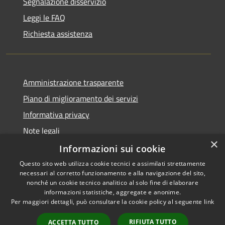
Segnalazione disservizio
Leggi le FAQ
Richiesta assistenza
Amministrazione trasparente
Piano di miglioramento dei servizi
Informativa privacy
Note legali
×
Dichiarazione di accessibilità
Informazioni sui cookie
Questo sito web utilizza cookie tecnici e assimilati strettamente
necessari al corretto funzionamento e alla navigazione del sito,
nonché un cookie tecnico analitico al solo fine di elaborare
informazioni statistiche, aggregate e anonime.
RSS
Copyright © 2026 • Comune di
Per maggiori dettagli, può consultare la cookie policy al seguente
link
Accessibilità
Monteverdi Marittimo •
Privacy
Municipium
Powered by
•
RIFIUTA TUTTO
ACCETTA TUTTO