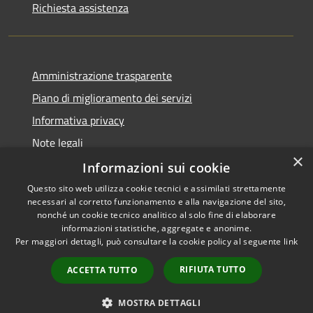
Richiesta assistenza
Amministrazione trasparente
Piano di miglioramento dei servizi
Informativa privacy
Note legali
×
Dichiarazione di accessibilità
Informazioni sui cookie
Questo sito web utilizza cookie tecnici e assimilati strettamente
necessari al corretto funzionamento e alla navigazione del sito,
nonché un cookie tecnico analitico al solo fine di elaborare
informazioni statistiche, aggregate e anonime.
RSS
Copyright © 2026 • Comune di
Per maggiori dettagli, può consultare la cookie policy al seguente
link
Accessibilità
Monteverdi Marittimo •
Privacy
Municipium
Powered by
•
RIFIUTA TUTTO
ACCETTA TUTTO
Cookie
Accesso redazione
Mappa del sito
MOSTRA DETTAGLI