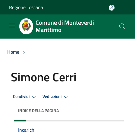
Salta al contenuto principale
Regione Toscana
Comune di Monteverdi
Marittimo
Home
>
Simone Cerri
Condividi
Vedi azioni
INDICE DELLA PAGINA
Incarichi