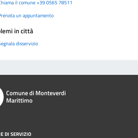
Chiama il comune +39 0565 78511
Prenota un appuntamento
lemi in città
Segnala disservizio
Comune di Monteverdi
Marittimo
E DI SERVIZIO