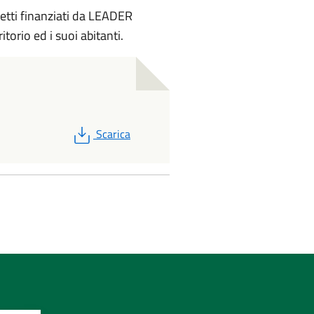
getti finanziati da LEADER
torio ed i suoi abitanti.
PDF
Scarica