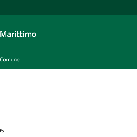
 Marittimo
il Comune
05