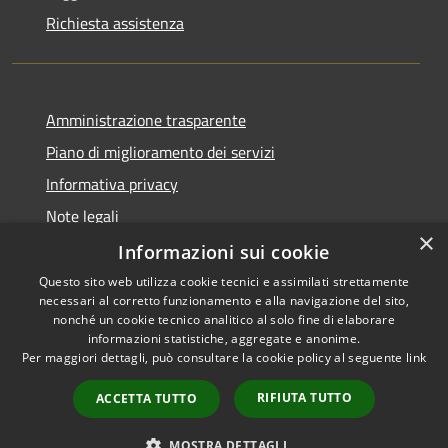
Richiesta assistenza
Amministrazione trasparente
Piano di miglioramento dei servizi
Informativa privacy
Note legali
×
Dichiarazione di accessibilità
Informazioni sui cookie
Questo sito web utilizza cookie tecnici e assimilati strettamente
necessari al corretto funzionamento e alla navigazione del sito,
nonché un cookie tecnico analitico al solo fine di elaborare
informazioni statistiche, aggregate e anonime.
RSS
Copyright © 2026 • Comune di
Per maggiori dettagli, può consultare la cookie policy al seguente
link
Accessibilità
Monteverdi Marittimo •
Privacy
Municipium
Powered by
•
RIFIUTA TUTTO
ACCETTA TUTTO
Cookie
Accesso redazione
Mappa del sito
MOSTRA DETTAGLI