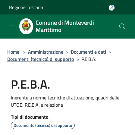
Salta al contenuto principale
Regione Toscana
Comune di Monteverdi
Marittimo
Home
>
Amministrazione
>
Documenti e dati
>
Documenti (tecnico) di supporto
>
P.E.B.A.
P.E.B.A.
Inerente a norme tecniche di attuazione, quadri delle
UTOE, P.E.B.A. e relazione
Tipi di documento
:
Documento (tecnico) di supporto