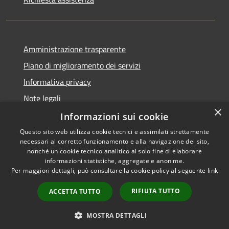
Amministrazione trasparente
Piano di miglioramento dei servizi
Informativa privacy
Note legali
×
Dichiarazione di accessibilità
Informazioni sui cookie
Questo sito web utilizza cookie tecnici e assimilati strettamente
necessari al corretto funzionamento e alla navigazione del sito,
nonché un cookie tecnico analitico al solo fine di elaborare
informazioni statistiche, aggregate e anonime.
RSS
Copyright © 2026 • Comune di
Per maggiori dettagli, può consultare la cookie policy al seguente
link
Accessibilità
Monteverdi Marittimo •
Privacy
Municipium
Powered by
•
RIFIUTA TUTTO
ACCETTA TUTTO
Cookie
Accesso redazione
Mappa del sito
MOSTRA DETTAGLI