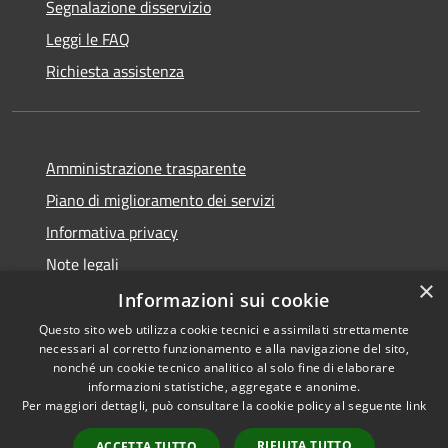
Segnalazione disservizio
Leggi le FAQ
Richiesta assistenza
Amministrazione trasparente
Piano di miglioramento dei servizi
Informativa privacy
Note legali
×
Dichiarazione di accessibilità
Informazioni sui cookie
Questo sito web utilizza cookie tecnici e assimilati strettamente
necessari al corretto funzionamento e alla navigazione del sito,
nonché un cookie tecnico analitico al solo fine di elaborare
informazioni statistiche, aggregate e anonime.
RSS
Copyright © 2026 • Comune di
Per maggiori dettagli, può consultare la cookie policy al seguente
link
Accessibilità
Monteverdi Marittimo •
Privacy
Municipium
Powered by
•
RIFIUTA TUTTO
ACCETTA TUTTO