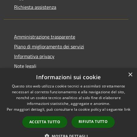
Richiesta assistenza
Amministrazione trasparente
Piano di miglioramento dei servizi
Informativa privacy
Note legali
×
Dichiarazione di accessibilità
Informazioni sui cookie
Questo sito web utilizza cookie tecnici e assimilati strettamente
necessari al corretto funzionamento e alla navigazione del sito,
nonché un cookie tecnico analitico al solo fine di elaborare
informazioni statistiche, aggregate e anonime.
RSS
Copyright © 2026 • Comune di
Per maggiori dettagli, può consultare la cookie policy al seguente
link
Accessibilità
Monteverdi Marittimo •
Privacy
Municipium
Powered by
•
RIFIUTA TUTTO
ACCETTA TUTTO
Cookie
Accesso redazione
Mappa del sito
MOSTRA DETTAGLI