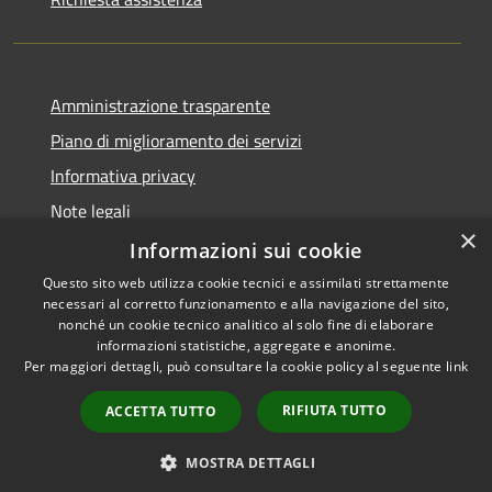
Amministrazione trasparente
Piano di miglioramento dei servizi
Informativa privacy
Note legali
×
Dichiarazione di accessibilità
Informazioni sui cookie
Questo sito web utilizza cookie tecnici e assimilati strettamente
necessari al corretto funzionamento e alla navigazione del sito,
nonché un cookie tecnico analitico al solo fine di elaborare
informazioni statistiche, aggregate e anonime.
RSS
Copyright © 2026 • Comune di
Per maggiori dettagli, può consultare la cookie policy al seguente
link
Accessibilità
Monteverdi Marittimo •
Privacy
Municipium
Powered by
•
RIFIUTA TUTTO
ACCETTA TUTTO
Cookie
Accesso redazione
Mappa del sito
MOSTRA DETTAGLI