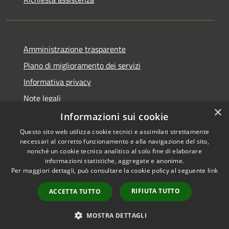
Amministrazione trasparente
Piano di miglioramento dei servizi
Informativa privacy
Note legali
×
Dichiarazione di accessibilità
Informazioni sui cookie
Questo sito web utilizza cookie tecnici e assimilati strettamente
necessari al corretto funzionamento e alla navigazione del sito,
nonché un cookie tecnico analitico al solo fine di elaborare
informazioni statistiche, aggregate e anonime.
RSS
Copyright © 2026 • Comune di
Per maggiori dettagli, può consultare la cookie policy al seguente
link
Accessibilità
Monteverdi Marittimo •
Privacy
Municipium
Powered by
•
RIFIUTA TUTTO
ACCETTA TUTTO
Cookie
Accesso redazione
Mappa del sito
MOSTRA DETTAGLI