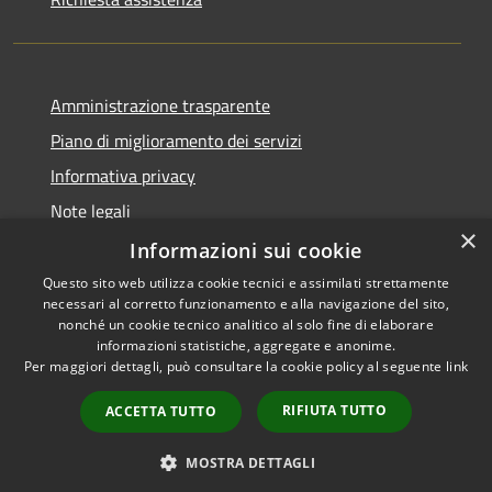
Amministrazione trasparente
Piano di miglioramento dei servizi
Informativa privacy
Note legali
×
Dichiarazione di accessibilità
Informazioni sui cookie
Questo sito web utilizza cookie tecnici e assimilati strettamente
necessari al corretto funzionamento e alla navigazione del sito,
nonché un cookie tecnico analitico al solo fine di elaborare
informazioni statistiche, aggregate e anonime.
RSS
Copyright © 2026 • Comune di
Per maggiori dettagli, può consultare la cookie policy al seguente
link
Accessibilità
Monteverdi Marittimo •
Privacy
Municipium
Powered by
•
RIFIUTA TUTTO
ACCETTA TUTTO
Cookie
Accesso redazione
Mappa del sito
MOSTRA DETTAGLI